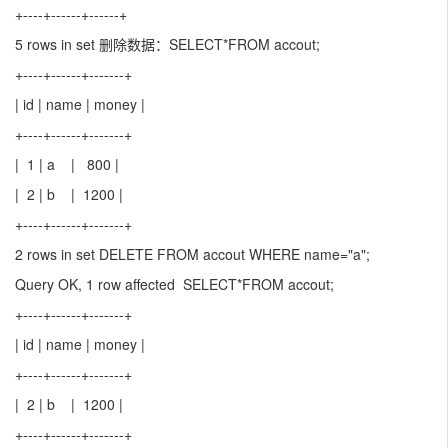
+----+------+------+
5 rows in set 删除数据：SELECT*FROM accout;
+----+------+-------+
| id | name | money |
+----+------+-------+
| 1 | a | 800 |
| 2 | b | 1200 |
+----+------+-------+
2 rows in set DELETE FROM accout WHERE name="a";
Query OK, 1 row affected SELECT*FROM accout;
+----+------+-------+
| id | name | money |
+----+------+-------+
| 2 | b | 1200 |
+----+------+-------+