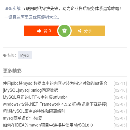
SRE实战
互联网时代守护先锋，助力企业售后服务体系运筹帷幄！
一键直达阿里云优惠促销大全。
赞
0
赏
分享
标签：
Mysql
更多精彩
使用jdbc将mysql数据库中的内容封装为指定对象的list集合
[02-11]
[MySQL]mysql binlog回滚数据
[02-10]
MySQL真正的UTF-8字符集utf8mb4
[02-07]
windows7安装.NET Framework 4.5.2 框架(迅雷下载链接)
[02-07]
粗谈MySQL事务的特性和隔离级别
[02-07]
mysql简单备份与恢复
[02-07]
如何在IDEA的maven项目中连接并使用MySQL8.0
[02-05]