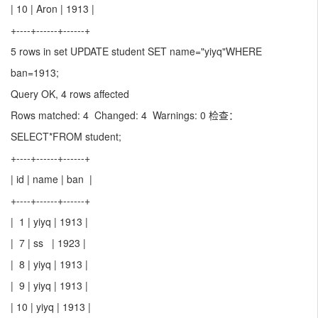
| 10 | Aron | 1913 |
+----+------+------+
5 rows in set UPDATE student SET name="yiyq"WHERE
ban=1913;
Query OK, 4 rows affected
Rows matched: 4 Changed: 4 Warnings: 0 检查：
SELECT*FROM student;
+----+------+------+
| id | name | ban |
+----+------+------+
| 1 | yiyq | 1913 |
| 7 | ss | 1923 |
| 8 | yiyq | 1913 |
| 9 | yiyq | 1913 |
| 10 | yiyq | 1913 |