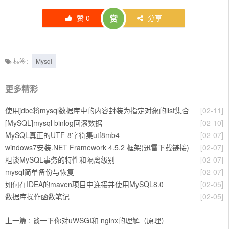
赞
0
赏
分享
标签：
Mysql
更多精彩
使用jdbc将mysql数据库中的内容封装为指定对象的list集合
[02-11]
[MySQL]mysql binlog回滚数据
[02-10]
MySQL真正的UTF-8字符集utf8mb4
[02-07]
windows7安装.NET Framework 4.5.2 框架(迅雷下载链接)
[02-07]
粗谈MySQL事务的特性和隔离级别
[02-07]
mysql简单备份与恢复
[02-07]
如何在IDEA的maven项目中连接并使用MySQL8.0
[02-05]
数据库操作函数笔记
[02-05]
上一篇 :
谈一下你对uWSGI和 nginx的理解（原理）