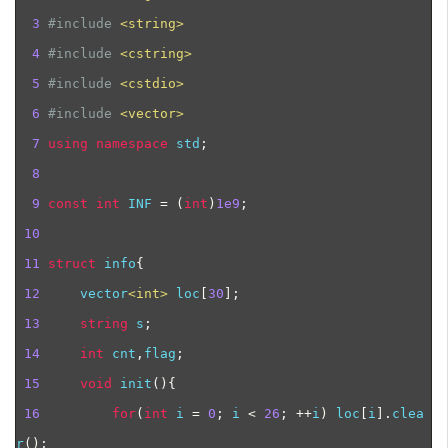
3
#include
<
string
>
4
#include
<cstring>
5
#include
<cstdio>
6
#include
<vector>
7
using
namespace
 std
;
8
9
const
int
 INF 
=
(
int
)
1e9
;
10
11
struct
 info
{
12
     vector
<
int
>
 loc
[
30
];
13
string
 s
;
14
int
 cnt
,
flag
;
15
void
 init
(){
16
for
(
int
 i 
=
0
;
 i 
<
26
;
++
i
)
 loc
[
i
].
clea
r
();