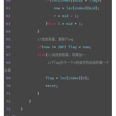
60
if
(
loc
[
index
][
mid
]
>
 flag
){
61
                     now 
=
 loc
[
index
][
mid
];
62
                     r 
=
 mid 
-
1
;
63
}
else
 l 
=
 mid 
+
1
;
64
}
65
//
找到答案，更新flag
66
if
(
now 
!=
 INF
)
 flag 
=
 now
;
67
else
{
//
没找到答案，答案加一
68
//
flag为下一个s的该字符出现的第一个
位置
69
                 flag 
=
 loc
[
index
][
0
];
70
++
cnt
;
71
}
72
}
73
}