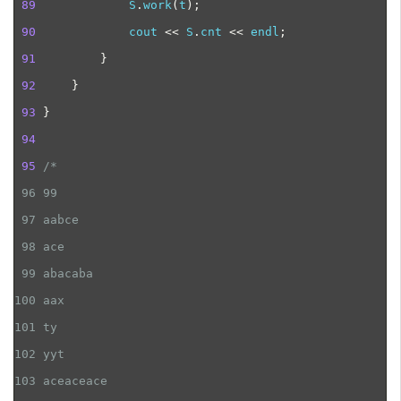
89
            S
.
work
(
t
);
90
             cout 
<<
 S
.
cnt 
<<
 endl
;
91
}
92
}
93
}
94
95
/*
 96
 97
 98
 99
100
101
102
103