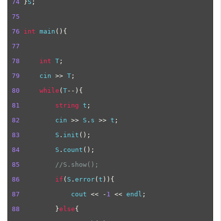
74
}
S
;
75
76
int
 main
(){
77
78
int
 T
;
79
     cin 
>>
 T
;
80
while
(
T
--
){
81
string
 t
;
82
         cin 
>>
 S
.
s 
>>
 t
;
83
        S
.
init
();
84
        S
.
count
();
85
//
S.show();
86
if
(
S
.
error
(
t
)){
87
             cout 
<<
-
1
<<
 endl
;
88
}
else
{