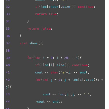
32
if
(
loc
[
index
].
size
())
continue
;
33
return
true
;
34
}
35
return
false
;
36
}
37
void
 show
(){
38
39
for
(
int
 i 
=
0
;
 i 
<
26
;
++
i
){
40
if
(!
loc
[
i
].
size
())
continue
;
41
             cout 
<<
char
(
'
a
'
+
i
)
<<
 endl
;
42
for
(
int
 j 
=
0
;
 j 
<
 loc
[
i
].
size
();
+
+
j
){
43
                 cout 
<<
 loc
[
i
][
j
]
<<
'
'
;
44
}
cout 
<<
 endl
;
45
}