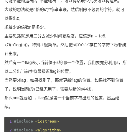
问能不能构造出p，不能输出-1，可以得话最少几次可以构造出。
大致的想法就是n倍的s字符串串联，然后剔除不必要的字符，就可
以得出z，
求最少的倍数n是多少。
主要思路就是用二分去减少时间复杂度，应该是n = 1e5,
<O(n*log(n))。特判-1很简单。然后把s中'a'~'z'存在的字符下标都统
计出来，
然后有一个flag表示当前位于s的哪一个位置，我们要充分利用s，所
以二分出当前字符最接近flag的位置，
当然要>flag，如果找到了，那就更新flag的位置。如果找不到位置
了，说明当前的s已经无用了，需要从新的s中找，
那么ans就要加1，flag就是第一个当前字符出现的位置，然后继
续。
1
#include
<iostream>
2
#include
<algorithm>