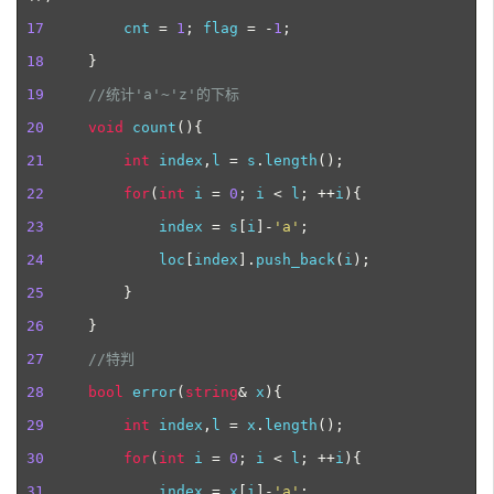
17
         cnt 
=
1
;
 flag 
=
-
1
;
18
}
19
//
统计'a'~'z'的下标
20
void
 count
(){
21
int
 index
,
l 
=
 s
.
length
();
22
for
(
int
 i 
=
0
;
 i 
<
 l
;
++
i
){
23
             index 
=
 s
[
i
]-
'
a
'
;
24
            loc
[
index
].
push_back
(
i
);
25
}
26
}
27
//
特判
28
bool
 error
(
string
&
 x
){
29
int
 index
,
l 
=
 x
.
length
();
30
for
(
int
 i 
=
0
;
 i 
<
 l
;
++
i
){
31
             index 
=
 x
[
i
]-
'
a
'
;