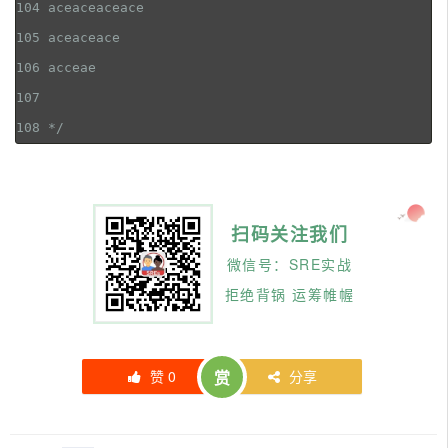
104
105
106
107
108
*/
扫码关注我们
微信号：SRE实战
拒绝背锅 运筹帷幄
赞
0
赏
分享