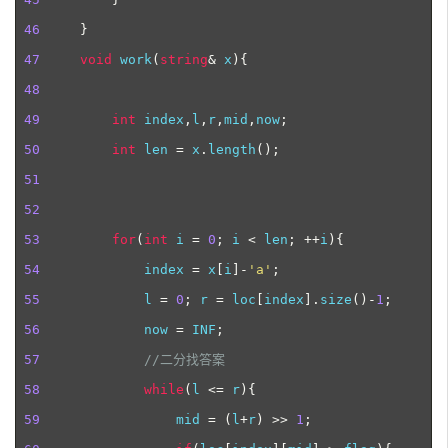
46
}
47
void
 work
(
string
&
 x
){
48
49
int
 index
,
l
,
r
,
mid
,
now
;
50
int
 len 
=
 x
.
length
();
51
52
53
for
(
int
 i 
=
0
;
 i 
<
 len
;
++
i
){
54
             index 
=
 x
[
i
]-
'
a
'
;
55
             l 
=
0
;
 r 
=
 loc
[
index
].
size
()-
1
;
56
             now 
=
 INF
;
57
//
二分找答案
58
while
(
l 
<=
 r
){
59
                 mid 
=
(
l
+
r
)
>>
1
;