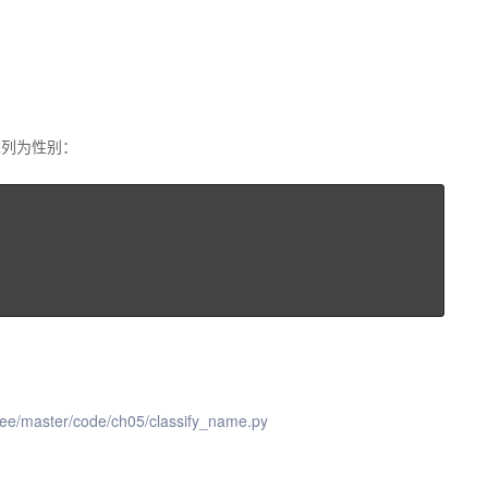
二列为性别：
ree/master/code/ch05/classify_name.py