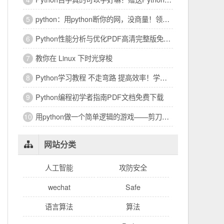
python：用python断你的网，没商量！领取python基础项目练习题
5
Python性能分析与优化PDF高清完整版免费下载|百度云盘
6
教你在 Linux 下时光穿梭
7
Python学习教程 不走弯路 提高效率！学霸都在用
8
Python编程初学者指南PDF文档免费下载
9
用​python做一个简单逻辑的游戏——剪刀石头布
10
网站分类
人工智能
攻防安全
wechat
Safe
语言算法
算法