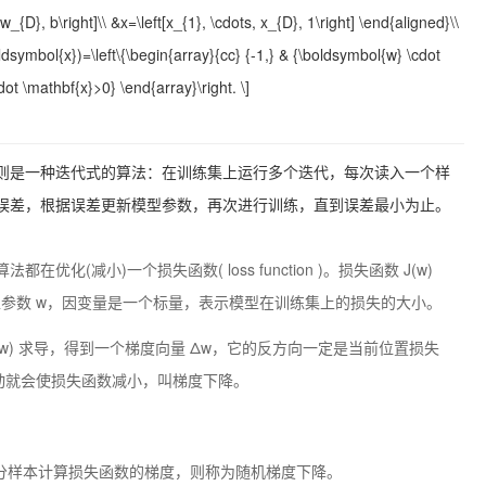
_{D}, b\right]\\ &x=\left[x_{1}, \cdots, x_{D}, 1\right] \end{aligned}\\
symbol{x})=\left\{\begin{array}{cc} {-1,} & {\boldsymbol{w} \cdot
dot \mathbf{x}>0} \end{array}\right. \]
则是一种迭代式的算法：在训练集上运行多个迭代，每次读入一个样
误差，根据误差更新模型参数，再次进行训练，直到误差最小为止。
化(减小)一个损失函数( loss function )。损失函数 J(w)
参数 w，因变量是一个标量，表示模型在训练集上的损失的大小。
J(w) 求导，得到一个梯度向量 Δw，它的反方向一定是当前位置损失
移动就会使损失函数减小，叫梯度下降。
取部分样本计算损失函数的梯度，则称为随机梯度下降。