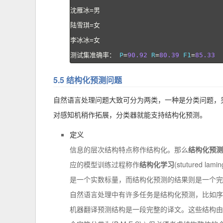
沈雁冰=男
陆雪琪=女
李冰冰=女
测试集准确率：
 P
=
90.92
 R
=
80.39
 F1
=
85.33
5.5 结构化预测问题
自然语言处理问题大致可分为两类，一种是分类问题，
对感知机稍作拓展，分类器就能支持结构化预测。
定义
信息的层次结构特点称作结构化。那么
结构化预测
应的模型训练过程称作
结构化学习
(stutured
是一个实数标量，而结构化预测的结果则是一个完
自然语言处理中有许多任务是结构化预测，比如序
机器翻译预测结构是一段完整的译文。这些结构由