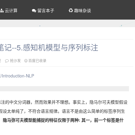
云计算
留言本子
趣味杂谈
笔记--5.感知机模型与序列标注
观
抢沙发
百度已收录
/Introduction-NLP
标注的中文分词器，然而效果并不理想。事实上，隐马尔可夫模型假设
这个假设太单纯了，不符合语言规律。语言不是由这么简单的标签序列生
。
隐马弥可夫模型能捕捉的特征仅限于两种: 其一，前一个标签是什