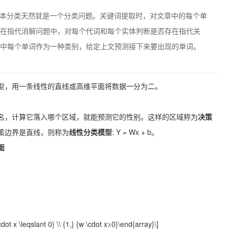
文本分类天然就是一个分类问题。关键词提取时，对文章中的每个单
在指代消解问题中，对每个代词和每个实体判断是否存在指代关
中每个单词作为一种类别，给定上文预测接下来要出现的单词。
型，用一条线性的直线或高维平面将数据一分为二。
名，计算它落入哪个区域，就能预测它的性别。这样的区域称为
决策
策边界是直线，则称为
线性分类模型
: Y = Wx + b。
面
dot x \leqslant 0} \\ {1,} {w \cdot x>0}\end{array}\]