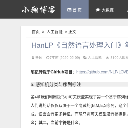
首 页
大数据
首页
人工智能
正文
HanLP《自然语言处理入门》
佚名
7年前 (2020-02-09)
人工智能
3100人围
笔记转载于GitHub项目
：
https://github.com/NLP-LOVE
5. 感知机分类与序列标注
第4章我们利用隐马尔可夫模型实现了第一个基于序列
人们说的话仅仅取决于一个隐藏的{B.M,E,S序列，
成，语言含有更多特征，而隐马弥可夫模型没有捕捉到
么；其二，当前字符是什么
。