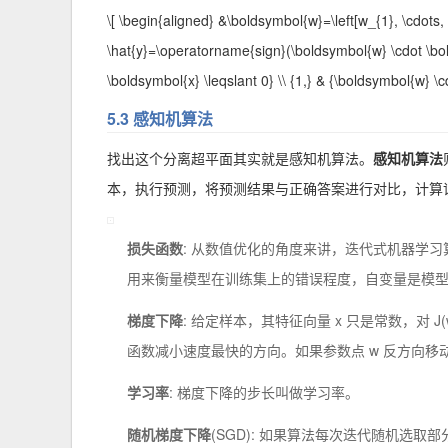
\[ \begin{aligned} &\boldsymbol{w}=\left[w_{1}, \cdots, w
\hat{y}=\operatorname{sign}(\boldsymbol{w} \cdot \bold
\boldsymbol{x} \leqslant 0} \\ {1,} & {\boldsymbol{w} \c
5.3 感知机算法
找出这个分离超平面其实就是感知机算法。
感知机算法
本，执行预测，将预测结果与正确答案进行对比，计算
损失函数
: 从数值优化的角度来讲，迭代式机器学习算法都在优
用来衡量模型在训练集上的错误程度，自变量是模型
梯度下降
: 给定样本，其特征向量 x 只是常数，对 
函数减小速度最快的方向。如果参数点 w 反方向
学习率
: 梯度下降的步长叫做学习率。
随机梯度下降
(SGD): 如果算法每次迭代随机选