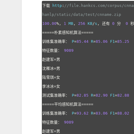
下载
 http
:
//file.hankcs.com/corpus/cnn
hanlp/static/data/test/cnname.zip
100.00
%,
1
 MB
,
256
 KB
/
s
,
还有
0
分
0
=====朴素感知机算法=====
训练集准确率：
 P
=
85.44
 R
=
85.06
 F1
=
85.25
特征数量：
9089
赵建军=男
沈雁冰=男
陆雪琪=女
李冰冰=女
测试集准确率：
 P
=
82.85
 R
=
82.90
 F1
=
82.88
=====平均感知机算法=====
训练集准确率：
 P
=
93.62
 R
=
83.06
 F1
=
88.02
特征数量：
9089
赵建军=男