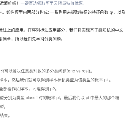
运筹帷幄！
一键直达领取阿里云限量特价优惠。
)应运而生。线性模型由两部分构成: 一系列用来提取特征的特征函数 φ，以及
标注上的应用。在序列标注应用部分，我们将实现基于感知机的中文
更简单，所以我们先学习分类问题。
解决任意类别数的多分类问题(one vs rest)。
负样本，然后我们就可以得到样本标记类型为该类型的概率 p1。
型全部看作负样本，同理得到 p2。
类型 class i 时的概率 pi，最后我们取 pi 中最大的那个概
型。
结果。