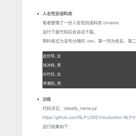
人名性别语料库
笔者整理了一份人名性别语料库 cnname
运行下面代码后会自动下载。
预料格式为逗号分隔的 .csv，第一列为姓名，第
赵伏琴,女
钱沐杨,男
孙竹珍,女
李潮阳,男
训练
代码详见：classify_name.py
https://github.com/NLP-LOVE/Introduction-NLP/t
运行结果如下：