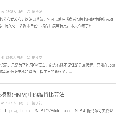
A
2808人围观
抢沙发
吐量的分布式发布订阅消息系统，它可以处理消费者规模的网站中的所有动
、持久化、多副本备份、横向扩展等特点。本文介绍了如...
2146人围观
抢沙发
Code记录，只是为了练习Go语言，能力有限不保证都是最优解，只能在此抛
和算法 数据结构和算法是程序员的命根子，...
模型(HMM)中的维特比算法
1269人围观
抢沙发
tps://github.com/NLP-LOVE/Introduction-NLP 4. 隐马尔可夫模型