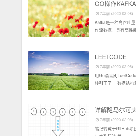
go
GO操作KAFK
7年前 (2020-02-08)
Kafka是一种高吞
作流数据，具有高性能
go
LEETCODE
7年前 (2020-02-08)
用Go语言刷Leet
转引玉了。 数据结构
人工智能
详解隐马尔可夫
7年前 (2020-02-08)
笔记转载于GitHub项目：ht