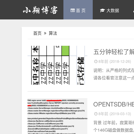
首 页
大数据
首页
算法
Hadoop
五分钟轻松了解
8年前 (2018-12-26)
说明：从严格的列式存
请各位看官注意这一点。
Hbase
OPENTSDB
8年前 (2019-03-13)
背景 过年前，寂寞哥给
个146G磁盘做数据盘