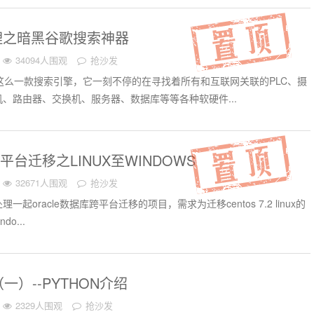
理之暗黑谷歌搜索神器
34094人围观
抢沙发
有这么一款搜索引擎，它一刻不停的在寻找着所有和互联网关联的PLC、摄
、路由器、交换机、服务器、数据库等等各种软硬件...
跨平台迁移之LINUX至WINDOWS
32671人围观
抢沙发
起oracle数据库跨平台迁移的项目，需求为迁移centos 7.2 linux的
do...
（一）--PYTHON介绍
2329人围观
抢沙发