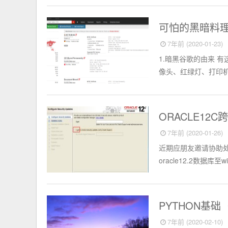
Safe
可怕的黑暗料
7年前 (2020-01-23)
1.暗黑谷歌的由来 
像头、红绿灯、打印机
SRE实战
ORACLE12C
7年前 (2020-01-26)
近期应朋友邀请协助处理一
oracle12.2数据库至win
Python
PYTHON基础
7年前 (2020-02-10)