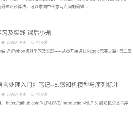
最短路径算法，可以求图中任意两点间的最短...
器学习及实践 课后小题
3398人围观
抢沙发
结 @(Python机器学习及实践-----从零开始通往Kaggle竞赛之路) 第二章
然语言处理入门》笔记--5.感知机模型与序列标注
3098人围观
抢沙发
tps://github.com/NLP-LOVE/Introduction-NLP 5. 感知机分类与序