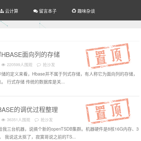
云计算
留言本子
趣味杂谈
HBASE面向列的存储
220599人围观
抢沙发
储的定义来看，Hbase并不属于列式存储，有人称它为面向列的存储，
 行式存储 传统的数据库是关...
/HBASE的调优过程整理
36351人围观
抢沙发
我三台机器，说搞个新的openTSDB集群。机器硬件是8核16G内存、3
。 我说这太抠了，寂寞哥说之前的TS...