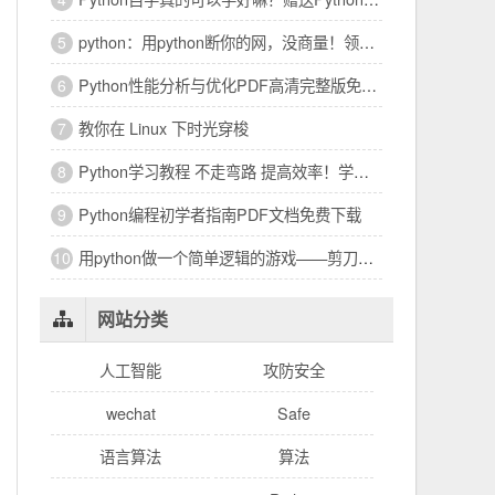
python：用python断你的网，没商量！领取python基础项目练习题
5
Python性能分析与优化PDF高清完整版免费下载|百度云盘
6
教你在 Linux 下时光穿梭
7
Python学习教程 不走弯路 提高效率！学霸都在用
8
Python编程初学者指南PDF文档免费下载
9
用​python做一个简单逻辑的游戏——剪刀石头布
10
网站分类
人工智能
攻防安全
wechat
Safe
语言算法
算法